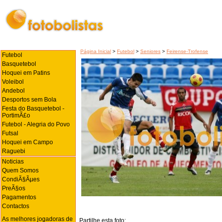
Página Inicial
>
Futebol
>
Seniores
>
Feirense-Trofense
Futebol
Basquetebol
Hoquei em Patins
Voleibol
Andebol
Desportos sem Bola
Festa do Basquetebol -
PortimÃ£o
Futebol - Alegria do Povo
Futsal
Hoquei em Campo
Raguebi
Noticias
Quem Somos
CondiÃ§Ãµes
PreÃ§os
Pagamentos
Contactos
As melhores jogadoras de
Partilhe esta foto: