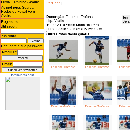
Futsal Feminino - Aveiro
Partilhar
|
As melhores Guarda-
Redes de Futsal Femini -
Aveiro
Descrição:
Feirense-Trofense
Tem 
Liga Vitalis
Se a
Registe-se
19-09-2010 Santa Maria da Feira
Utilizador:
Lume FÃ©lix/FOTOBOLISTAS.COM
Outras fotos desta galeria
Password:
Recupere a sua password
Procurar:
Email:
Feirense-Trofense
Feirense-Trofense
Feirens
fotobolistas.com
Feirense-Trofense
Feirense-Trofense
Feirens