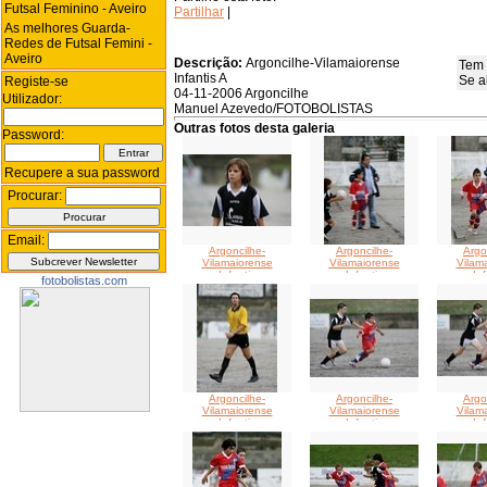
Futsal Feminino - Aveiro
Partilhar
|
As melhores Guarda-
Redes de Futsal Femini -
Aveiro
Descrição:
Argoncilhe-Vilamaiorense
Tem 
Infantis A
Se a
Registe-se
04-11-2006 Argoncilhe
Utilizador:
Manuel Azevedo/FOTOBOLISTAS
Outras fotos desta galeria
Password:
Recupere a sua password
Procurar:
Email:
Argoncilhe-
Argoncilhe-
Argo
Vilamaiorense
Vilamaiorense
Vilam
Infantis
Infantis
Inf
fotobolistas.com
Argoncilhe-
Argoncilhe-
Argo
Vilamaiorense
Vilamaiorense
Vilam
Infantis
Infantis
Inf