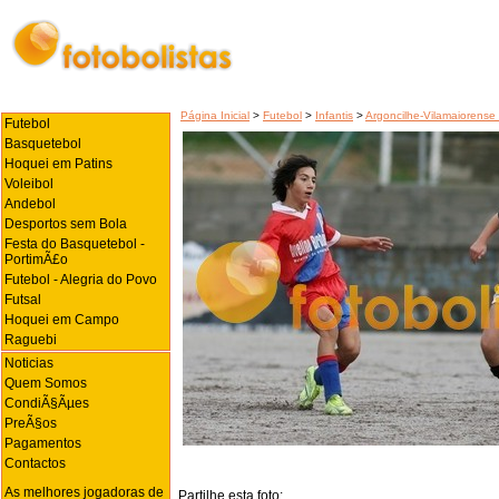
Página Inicial
>
Futebol
>
Infantis
>
Argoncilhe-Vilamaiorense 
Futebol
Basquetebol
Hoquei em Patins
Voleibol
Andebol
Desportos sem Bola
Festa do Basquetebol -
PortimÃ£o
Futebol - Alegria do Povo
Futsal
Hoquei em Campo
Raguebi
Noticias
Quem Somos
CondiÃ§Ãµes
PreÃ§os
Pagamentos
Contactos
As melhores jogadoras de
Partilhe esta foto: