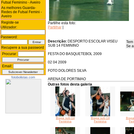
Futsal Feminino - Aveiro
As melhores Guarda-
Redes de Futsal Femini -
Aveiro
Registe-se
Partilhe esta foto:
Utilizador:
Partilhar
|
Password:
Descrição:
DESPORTO ESCOLAR VISEU
Tem 
SUB 14 FEMININO
Se a
Recupere a sua password
Procurar:
FESTA DO BASQUETEBOL 2009
02 04 2009
Email:
FOTO DOLORES SILVA
fotobolistas.com
ARENA DE PORTIMAO
Outras fotos desta galeria
Braga sub-14
Braga sub-14
Braga
Feminina
Feminina
Fem