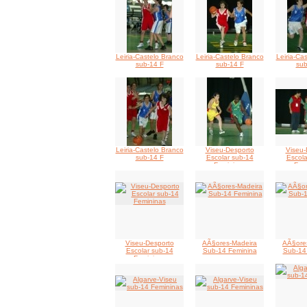
Leiria-Castelo Branco
Leiria-Castelo Branco
Leiria-Ca
sub-14 F
sub-14 F
sub
Leiria-Castelo Branco
Viseu-Desporto
Viseu-
sub-14 F
Escolar sub-14
Escola
Femininas
Fem
Viseu-Desporto
AÃ§ores-Madeira
AÃ§ore
Escolar sub-14
Sub-14 Feminina
Sub-14
Femininas