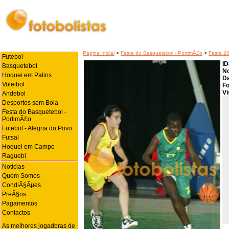
Página Inicial
>
Festa do Basquetebol - PortimÃ£o
>
Festa 2
Futebol
ID
Basquetebol
N
Hoquei em Patins
Da
Voleibol
Fo
Vi
Andebol
Desportos sem Bola
Festa do Basquetebol -
PortimÃ£o
Futebol - Alegria do Povo
Futsal
Hoquei em Campo
Raguebi
Noticias
Quem Somos
CondiÃ§Ãµes
PreÃ§os
Pagamentos
Contactos
As melhores jogadoras de