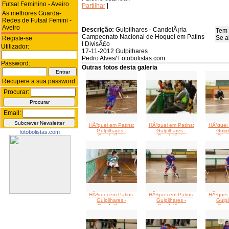
Futsal Feminino - Aveiro
Partilhar
|
As melhores Guarda-
Redes de Futsal Femini -
Aveiro
Descrição:
Gulpilhares - CandelÃ¡ria
Tem 
Campeonato Nacional de Hoquei em Patins
Se a
Registe-se
I DivisÃ£o
Utilizador:
17-11-2012 Gulpilhares
Pedro Alves/ Fotobolistas.com
Password:
Outras fotos desta galeria
Recupere a sua password
Procurar:
Email:
HÃ³quei em Patins:
HÃ³quei em Patins:
HÃ³quei 
Gulpilhares -
Gulpilhares -
Gulpi
fotobolistas.com
CandelÃ¡ria
CandelÃ¡ria
Cand
HÃ³quei em Patins:
HÃ³quei em Patins:
HÃ³quei 
Gulpilhares -
Gulpilhares -
Gulpi
CandelÃ¡ria
CandelÃ¡ria
Cand