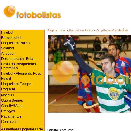
Página Inicial
>
Hoquei em Patins
>
Gulpilhares-CandelÃ¡ria
Futebol
Basquetebol
Hoquei em Patins
Voleibol
Andebol
Desportos sem Bola
Festa do Basquetebol -
PortimÃ£o
Futebol - Alegria do Povo
Futsal
Hoquei em Campo
Raguebi
Noticias
Quem Somos
CondiÃ§Ãµes
PreÃ§os
Pagamentos
Contactos
As melhores jogadoras de
Partilhe esta foto: