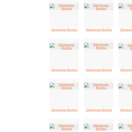
Oliveirense-Benfica
Oliveirense-Benfica
Oliveire
Oliveirense-Benfica
Oliveirense-Benfica
Oliveire
Oliveirense-Benfica
Oliveirense-Benfica
Oliveire