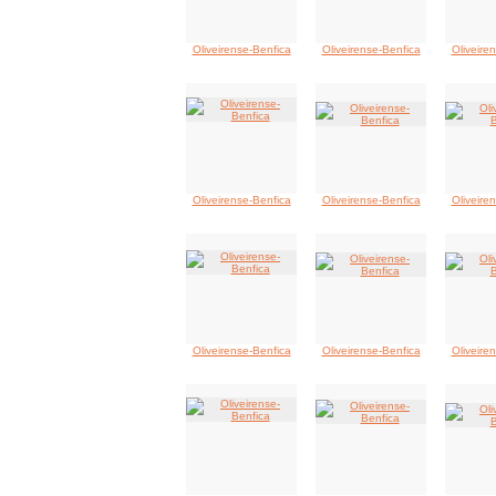
Oliveirense-Benfica
Oliveirense-Benfica
Oliveire
Oliveirense-Benfica
Oliveirense-Benfica
Oliveire
Oliveirense-Benfica
Oliveirense-Benfica
Oliveire