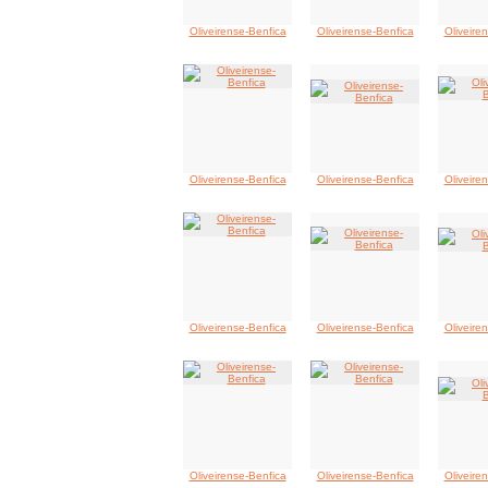
Oliveirense-Benfica
Oliveirense-Benfica
Oliveire
Oliveirense-Benfica
Oliveirense-Benfica
Oliveire
Oliveirense-Benfica
Oliveirense-Benfica
Oliveire
Oliveirense-Benfica
Oliveirense-Benfica
Oliveire