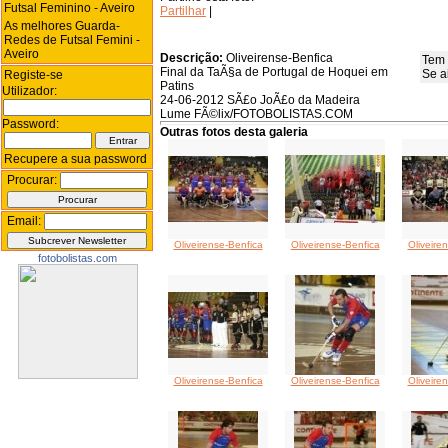
Futsal Feminino - Aveiro
Partilhar
|
As melhores Guarda-
Redes de Futsal Femini -
Aveiro
Descrição:
Oliveirense-Benfica
Tem 
Final da TaÃ§a de Portugal de Hoquei em
Se a
Registe-se
Patins
Utilizador:
24-06-2012 SÃ£o JoÃ£o da Madeira
Lume FÃ©lix/FOTOBOLISTAS.COM
Password:
Outras fotos desta galeria
Recupere a sua password
Procurar:
Email:
Oliveirense-Benfica
Oliveirense-Benfica
Oliveire
fotobolistas.com
Oliveirense-Benfica
Oliveirense-Benfica
Oliveire