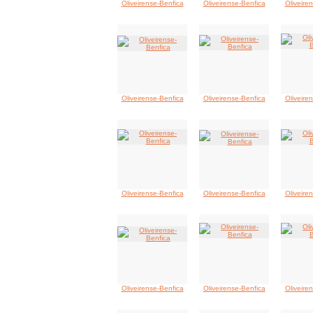
Oliveirense-Benfica
Oliveirense-Benfica
Oliveire
Oliveirense-Benfica
Oliveirense-Benfica
Oliveire
Oliveirense-Benfica
Oliveirense-Benfica
Oliveire
Oliveirense-Benfica
Oliveirense-Benfica
Oliveire