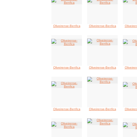
Oliveirense-Benfica
Oliveirense-Benfica
Oliveire
Oliveirense-Benfica
Oliveirense-Benfica
Oliveire
Oliveirense-Benfica
Oliveirense-Benfica
Oliveire