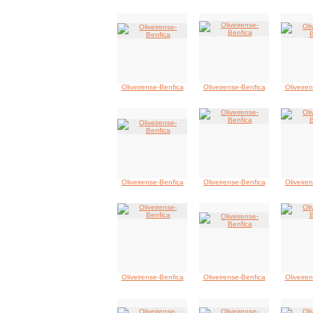
Oliveirense-Benfica
Oliveirense-Benfica
Oliveire
Oliveirense-Benfica
Oliveirense-Benfica
Oliveire
Oliveirense-Benfica
Oliveirense-Benfica
Oliveire