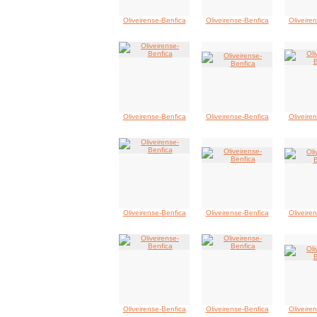
Oliveirense-Benfica
Oliveirense-Benfica
Oliveire
Oliveirense-Benfica
Oliveirense-Benfica
Oliveire
Oliveirense-Benfica
Oliveirense-Benfica
Oliveire
Oliveirense-Benfica
Oliveirense-Benfica
Oliveire