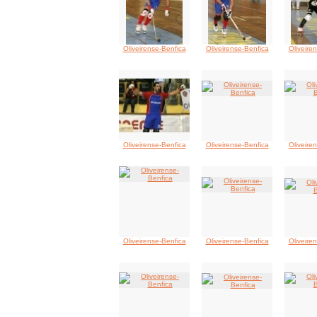
Oliveirense-Benfica
Oliveirense-Benfica
Oliveire
Oliveirense-Benfica
Oliveirense-Benfica
Oliveire
Oliveirense-Benfica
Oliveirense-Benfica
Oliveire