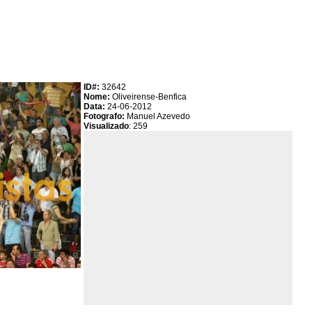
ID#:
32642
Nome:
Oliveirense-Benfica
Data:
24-06-2012
Fotografo:
Manuel Azevedo
Visualizado
: 259