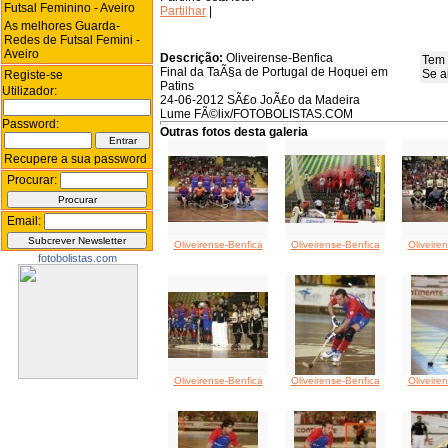
Futsal Feminino - Aveiro
Partilhar
|
As melhores Guarda-
Redes de Futsal Femini -
Aveiro
Descrição:
Oliveirense-Benfica
Tem 
Final da TaÃ§a de Portugal de Hoquei em
Se a
Registe-se
Patins
Utilizador:
24-06-2012 SÃ£o JoÃ£o da Madeira
Lume FÃ©lix/FOTOBOLISTAS.COM
Password:
Outras fotos desta galeria
Recupere a sua password
Procurar:
Email:
Oliveirense-Benfica
Oliveirense-Benfica
Oliveire
fotobolistas.com
Oliveirense-Benfica
Oliveirense-Benfica
Oliveire