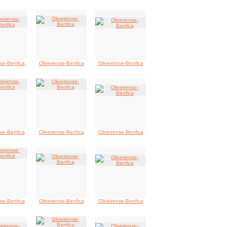
nse-Benfica
Oliveirense-Benfica
Oliveirense-Benfica
nse-Benfica
Oliveirense-Benfica
Oliveirense-Benfica
nse-Benfica
Oliveirense-Benfica
Oliveirense-Benfica