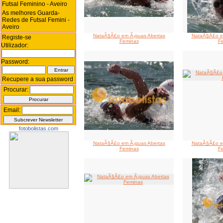
Futsal Feminino - Aveiro
As melhores Guarda-
Redes de Futsal Femini -
Aveiro
NataÃ§Ã£o em Ã¡guas Abertas
NataÃ§Ã£o e
Registe-se
Feminas
F
Utilizador:
Password:
Recupere a sua password
Procurar:
Email:
fotobolistas.com
NataÃ§Ã£o em Ã¡guas Abertas
NataÃ§Ã£o e
Feminas
F