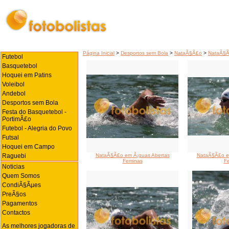
Página Inicial
>
Desportos sem Bola
>
NataÃ§Ã£o
>
NataÃ§Ã
Futebol
Basquetebol
Hoquei em Patins
Voleibol
Andebol
Desportos sem Bola
Festa do Basquetebol -
PortimÃ£o
Futebol - Alegria do Povo
Futsal
Hoquei em Campo
Raguebi
NataÃ§Ã£o em Ã¡guas Abertas
NataÃ§Ã£o e
Feminas
F
Noticias
Quem Somos
CondiÃ§Ãµes
PreÃ§os
Pagamentos
Contactos
As melhores jogadoras de