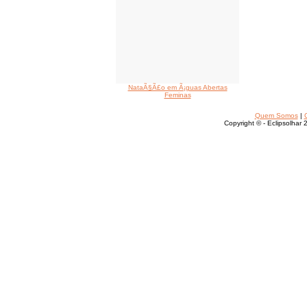
NataÃ§Ã£o em Ã¡guas Abertas
Feminas
Quem Somos
|
Copyright © - Eclipsolhar 