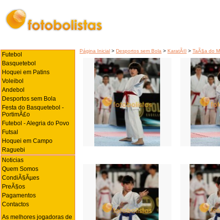
Página Inicial
>
Desportos sem Bola
>
KaratÃ©
>
TaÃ§a do M
Futebol
Basquetebol
Hoquei em Patins
Voleibol
Andebol
Desportos sem Bola
Festa do Basquetebol -
PortimÃ£o
Futebol - Alegria do Povo
Futsal
Hoquei em Campo
Raguebi
Noticias
Quem Somos
CondiÃ§Ãµes
PreÃ§os
Pagamentos
Contactos
As melhores jogadoras de